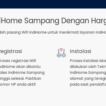
ndiHome Sampang Dengan Harg
ah pasang Wifi IndiHome untuk menikmati layanan Ind
Registrasi
Instalasi
roses registrasi Wifi
Proses instalasi ak
ndiHome akan dibantu
dilakukan oleh Tekn
ales IndiHome Sampang
IndiHome Sampang 
ingga selesai. Pastikan
alamat yang teregi
omor HP anda aktif.
pada saat pendaft